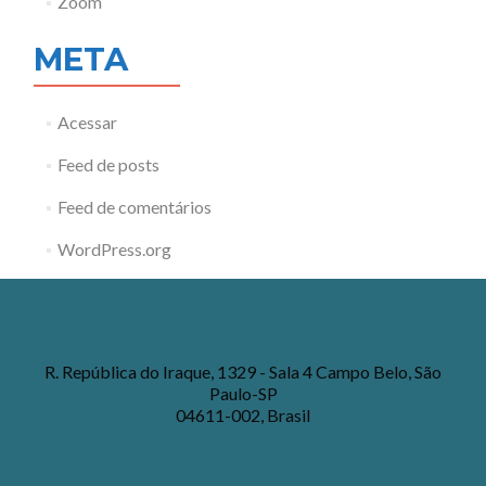
Zoom
META
Acessar
Feed de posts
Feed de comentários
WordPress.org
R. República do Iraque, 1329 - Sala 4 Campo Belo, São
Paulo-SP
04611-002, Brasil