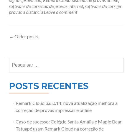
digital
,
prova ead
,
Remark Cloud
,
sistema de provas online
,
software de correcao de provas internet
,
software de corrigir
provas a distancia
Leave a comment
Posts
←
Older posts
navigation
Pesquisar
por:
POSTS RECENTES
Remark Cloud 3.6.0.14: nova atualização melhora a
correção de provas impressas e online
Caso de sucesso: Colégio Santa Amália e Maple Bear
Tatuapé usam Remark Cloud na correção de