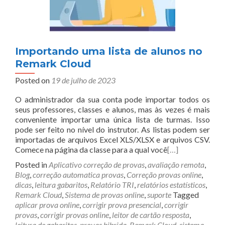
Importando uma lista de alunos no
Remark Cloud
Posted on
19 de julho de 2023
O administrador da sua conta pode importar todos os
seus professores, classes e alunos, mas às vezes é mais
conveniente importar uma única lista de turmas. Isso
pode ser feito no nível do instrutor. As listas podem ser
importadas de arquivos Excel XLS/XLSX e arquivos CSV.
Comece na página da classe para a qual você
[…]
Posted in
Aplicativo correção de provas
,
avaliação remota
,
Blog
,
correção automatica provas
,
Correção provas online
,
dicas
,
leitura gabaritos
,
Relatório TRI
,
relatórios estatísticos
,
Remark Cloud
,
Sistema de provas online
,
suporte
Tagged
aplicar prova online
,
corrigir prova presencial
,
corrigir
provas
,
corrigir provas online
,
leitor de cartão resposta
,
leitura de gabaritos
,
provas hibrida
,
Remark Cloud
,
sistema