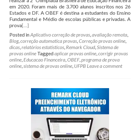
realizar a 2ª Olimpíada Brasileira de Educação Financeira
em 2020. Foram mais de 3.700 alunos inscritos nos 26
Estados e DF. A OBEF é destina a estudantes do Ensino
Fundamental e Médio de escolas públicas e privadas. A
prova
[…]
Posted in
Aplicativo correção de provas
,
avaliação remota
,
Blog
,
correção automatica provas
,
Correção provas online
,
dicas
,
relatórios estatísticos
,
Remark Cloud
,
Sistema de
provas online
Tagged
aplicar provas online
,
corrigir provas
online
,
Educacao Financeira
,
OBEF
,
programa de prova
online
,
sistema de provas online
,
UFPB
Leave a comment