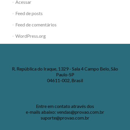
Acessar
Feed de posts
Feed de comentários
WordPress.org
R. República do Iraque, 1329 - Sala 4 Campo Belo, São
Paulo-SP
04611-002, Brasil
Entre em contato através dos
e-mails abaixo:
vendas@provao.com.br
suporte@provao.com.br