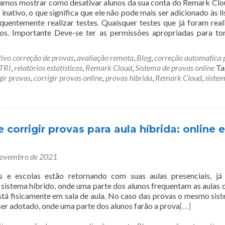
vamos mostrar como desativar alunos da sua conta do Remark Cl
 inativo, o que significa que ele não pode mais ser adicionado às li
equentemente realizar testes. Quaisquer testes que já foram real
os. Importante Deve-se ter as permissões apropriadas para to
tivo correção de provas
,
avaliação remota
,
Blog
,
correção automatica 
 TRI
,
relatórios estatísticos
,
Remark Cloud
,
Sistema de provas online
Ta
gir provas
,
corrigir provas online
,
provas hibrida
,
Remark Cloud
,
siste
 corrigir provas para aula híbrida: online e
novembro de 2021
s e escolas estão retornando com suas aulas presenciais, já
istema híbrido, onde uma parte dos alunos frequentam as aulas o
stá fisicamente em sala de aula. No caso das provas o mesmo sis
ser adotado, onde uma parte dos alunos farão a prova
[…]