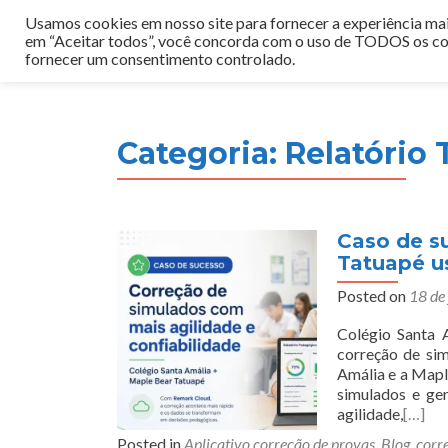
Usamos cookies em nosso site para fornecer a experiência mais
em “Aceitar todos”, você concorda com o uso de TODOS os coo
fornecer um consentimento controlado.
Categoria:
Relatório 
Caso de s
Tatuapé u
Posted on
18 de
Colégio Santa 
correção de sim
Amália e a Mapl
simulados e ge
agilidade,
[…]
Posted in
Aplicativo correção de provas
,
Blog
,
corr