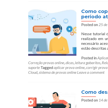
Como copi
período at
Posted on
25 de
Nesse tutorial 
realizado em u
necessário acess
estão descritas 
Posted in
Aplica
Correção provas online
,
dicas
,
leitura gabaritos
,
Rel
suporte
Tagged
aplicar prova online
,
corrigir prova
Cloud
,
sistema de provas online
Leave a comment
Como desa
Posted on
14 de