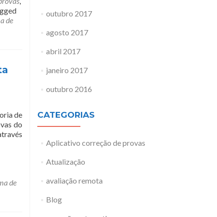
provas
,
gged
outubro 2017
ma de
agosto 2017
abril 2017
ta
janeiro 2017
outubro 2016
oria de
CATEGORIAS
ovas do
através
Aplicativo correção de provas
Atualização
avaliação remota
ema de
Blog