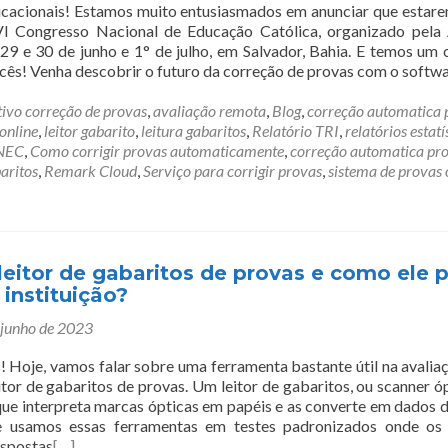
ucacionais! Estamos muito entusiasmados em anunciar que estar
 Congresso Nacional de Educação Católica, organizado pela
 29 e 30 de junho e 1° de julho, em Salvador, Bahia. E temos um 
ocês! Venha descobrir o futuro da correção de provas com o softw
tivo correção de provas
,
avaliação remota
,
Blog
,
correção automatica 
online
,
leitor gabarito
,
leitura gabaritos
,
Relatório TRI
,
relatórios estatí
NEC
,
Como corrigir provas automaticamente
,
correção automatica pr
baritos
,
Remark Cloud
,
Serviço para corrigir provas
,
sistema de provas 
leitor de gabaritos de provas e como ele 
 instituição?
 junho de 2023
! Hoje, vamos falar sobre uma ferramenta bastante útil na avalia
itor de gabaritos de provas. Um leitor de gabaritos, ou scanner óp
que interpreta marcas ópticas em papéis e as converte em dados di
 usamos essas ferramentas em testes padronizados onde os 
espostas
[…]