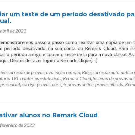
ar um teste de um período desativado pa
ual.
 abril de 2023
demonstraremos passo a passo como realizar uma cópia de um t
m período desativado, na sua conta do Remark Cloud. Para is
ar o período antigo e copiar o teste de lá para a nova classe. As
aqui: Depois de fazer login no Remark, clique
[…]
tivo correção de provas
,
avaliação remota
,
Blog
,
correção automatica 
atório TRI
,
relatórios estatísticos
,
Remark Cloud
,
Sistema de provas onl
 presencial
,
corrigir provas
,
corrigir provas online
,
provas hibrida
,
Rem
tivar alunos no Remark Cloud
 fevereiro de 2023