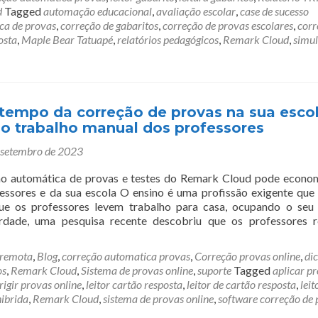
d
Tagged
automação educacional
,
avaliação escolar
,
case de sucesso
ca de provas
,
correção de gabaritos
,
correção de provas escolares
,
corr
osta
,
Maple Bear Tatuapé
,
relatórios pedagógicos
,
Remark Cloud
,
simu
 tempo da correção de provas na sua esco
 o trabalho manual dos professores
 setembro de 2023
o automática de provas e testes do Remark Cloud pode econo
ssores e da sua escola O ensino é uma profissão exigente que
ue os professores levem trabalho para casa, ocupando o seu
rdade, uma pesquisa recente descobriu que os professores r
 remota
,
Blog
,
correção automatica provas
,
Correção provas online
,
di
os
,
Remark Cloud
,
Sistema de provas online
,
suporte
Tagged
aplicar p
rigir provas online
,
leitor cartão resposta
,
leitor de cartão resposta
,
leit
hibrida
,
Remark Cloud
,
sistema de provas online
,
software correção de 