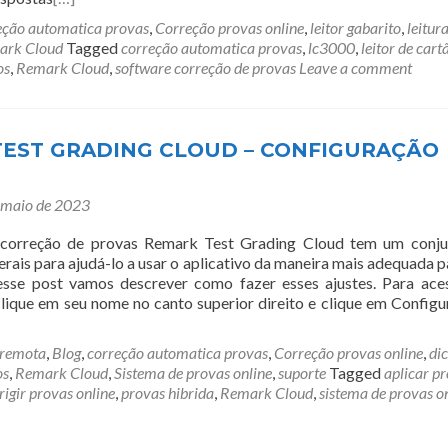
eção automatica provas
,
Correção provas online
,
leitor gabarito
,
leitur
ark Cloud
Tagged
correção automatica provas
,
lc3000
,
leitor de cart
os
,
Remark Cloud
,
software correção de provas
Leave a comment
EST GRADING CLOUD – CONFIGURAÇÃO
 maio de 2023
correção de provas Remark Test Grading Cloud tem um conju
rais para ajudá-lo a usar o aplicativo da maneira mais adequada p
esse post vamos descrever como fazer esses ajustes. Para ace
clique em seu nome no canto superior direito e clique em Configu
 remota
,
Blog
,
correção automatica provas
,
Correção provas online
,
di
os
,
Remark Cloud
,
Sistema de provas online
,
suporte
Tagged
aplicar p
rigir provas online
,
provas hibrida
,
Remark Cloud
,
sistema de provas o