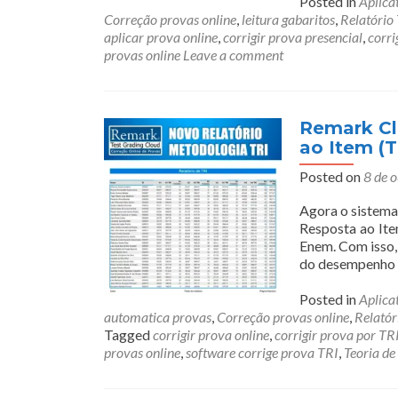
Posted in
Aplica
Correção provas online
,
leitura gabaritos
,
Relatório
aplicar prova online
,
corrigir prova presencial
,
corri
provas online
Leave a comment
Remark Clo
ao Item (T
Posted on
8 de 
Agora o sistema
Resposta ao Ite
Enem. Com isso, 
do desempenho d
Posted in
Aplica
automatica provas
,
Correção provas online
,
Relatór
Tagged
corrigir prova online
,
corrigir prova por TR
provas online
,
software corrige prova TRI
,
Teoria de