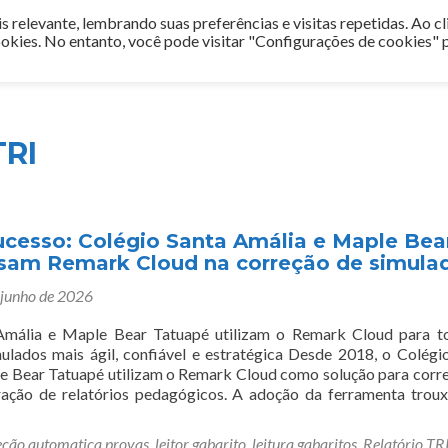
 relevante, lembrando suas preferências e visitas repetidas. Ao cl
Inicio
Blog
Depoimentos
Relatórios
Avaliaçã
kies. No entanto, você pode visitar "Configurações de cookies" 
TRI
ucesso: Colégio Santa Amália e Maple Bea
sam Remark Cloud na correção de simula
 junho de 2026
Amália e Maple Bear Tatuapé utilizam o Remark Cloud para t
ulados mais ágil, confiável e estratégica Desde 2018, o Colégi
e Bear Tatuapé utilizam o Remark Cloud como solução para corr
ração de relatórios pedagógicos. A adoção da ferramenta trou
eção automatica provas
,
leitor gabarito
,
leitura gabaritos
,
Relatório TR