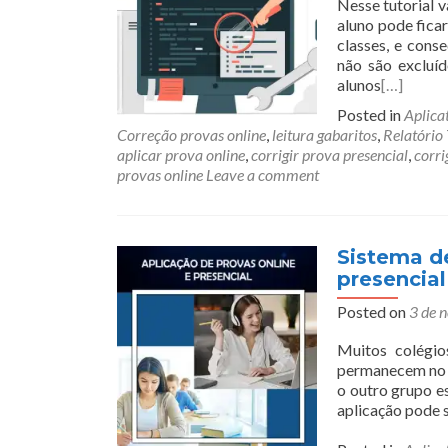
Nesse tutorial 
aluno pode ficar
classes, e cons
não são excluíd
alunos
[…]
Posted in
Aplica
Correção provas online
,
leitura gabaritos
,
Relatório
aplicar prova online
,
corrigir prova presencial
,
corri
provas online
Leave a comment
Sistema de
presencial
Posted on
3 de 
Muitos colégio
permanecem no s
o outro grupo e
aplicação pode 