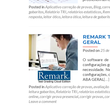
Posted in
Aplicativo correção de provas
,
Blog
,
corr
gabaritos
,
Relatório TRI
,
relatórios estatísticos
,
Rem
resposta
,
leitor ótico
,
leitora ótica
,
leitura de gabarit
REMARK T
GERAL
Posted on
25 de
O software de 
configurações ge
necessidade. N
configurações, 
ABA GERAL
[…]
Posted in
Aplicativo correção de provas
,
avaliação
leitura gabaritos
,
Relatório TRI
,
relatórios estatístic
online
,
corrigir prova presencial
,
corrigir provas
,
cor
Leave a comment