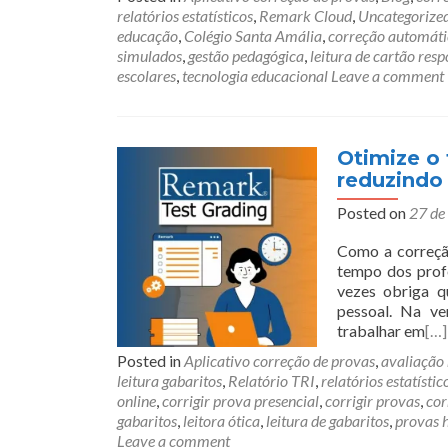
relatórios estatísticos
,
Remark Cloud
,
Uncategorize
educação
,
Colégio Santa Amália
,
correção automáti
simulados
,
gestão pedagógica
,
leitura de cartão resp
escolares
,
tecnologia educacional
Leave a comment
Otimize o
reduzindo
Posted on
27 de
Como a correçã
tempo dos profe
vezes obriga q
pessoal. Na ve
trabalhar em
[…]
Posted in
Aplicativo correção de provas
,
avaliação
leitura gabaritos
,
Relatório TRI
,
relatórios estatístic
online
,
corrigir prova presencial
,
corrigir provas
,
cor
gabaritos
,
leitora ótica
,
leitura de gabaritos
,
provas 
Leave a comment