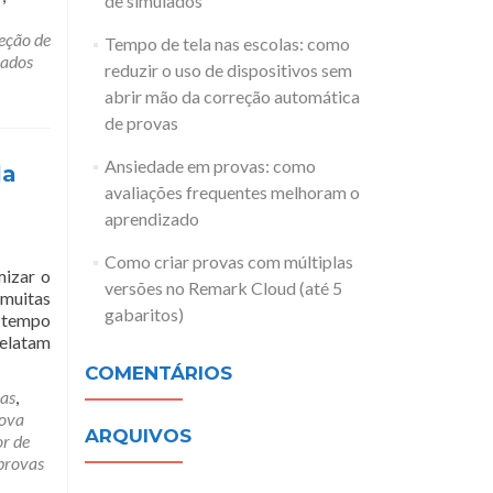
de simulados
eção de
Tempo de tela nas escolas: como
lados
reduzir o uso de dispositivos sem
abrir mão da correção automática
de provas
Ansiedade em provas: como
la
avaliações frequentes melhoram o
aprendizado
Como criar provas com múltiplas
mizar o
versões no Remark Cloud (até 5
 muitas
gabaritos)
 tempo
elatam
COMENTÁRIOS
cas
,
rova
ARQUIVOS
or de
provas