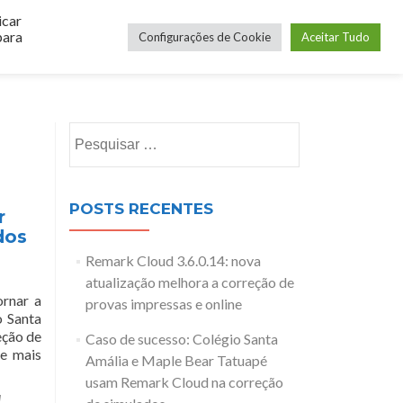
icar
o Online
Novidades
Login
Entre em Contato
para
Configurações de Cookie
Aceitar Tudo
Pesquisar
por:
POSTS RECENTES
r
dos
Remark Cloud 3.6.0.14: nova
atualização melhora a correção de
ornar a
provas impressas e online
o Santa
eção de
Caso de sucesso: Colégio Santa
xe mais
Amália e Maple Bear Tatuapé
usam Remark Cloud na correção
I
,