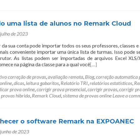
o uma lista de alunos no Remark Cloud
 julho de 2023
 da sua conta pode importar todos os seus professores, classes e 
mais conveniente importar uma única lista de turmas. Isso pode se
trutor. As listas podem ser importadas de arquivos Excel XLS
omece na página da classe para a qual você
[…]
tivo correção de provas
,
avaliação remota
,
Blog
,
correção automatica 
online
,
dicas
,
leitura gabaritos
,
Relatório TRI
,
relatórios estatísticos
,
Re
licar prova online
,
corrigir prova presencial
,
corrigir provas
,
corrigir p
,
provas hibrida
,
Remark Cloud
,
sistema de provas online
Leave a com
hecer o software Remark na EXPOANEC
 junho de 2023