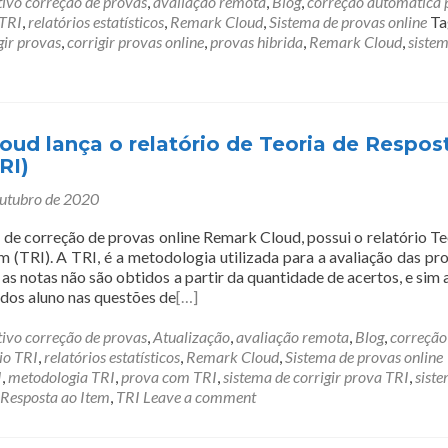
tivo correção de provas
,
avaliação remota
,
Blog
,
correção automatica 
 TRI
,
relatórios estatísticos
,
Remark Cloud
,
Sistema de provas online
Ta
gir provas
,
corrigir provas online
,
provas hibrida
,
Remark Cloud
,
siste
ud lança o relatório de Teoria de Respos
RI)
outubro de 2020
 de correção de provas online Remark Cloud, possui o relatório Te
m (TRI). A TRI, é a metodologia utilizada para a avaliação das pr
as notas não são obtidos a partir da quantidade de acertos, e sim 
os aluno nas questões de
[…]
tivo correção de provas
,
Atualização
,
avaliação remota
,
Blog
,
correção
io TRI
,
relatórios estatísticos
,
Remark Cloud
,
Sistema de provas online
I
,
metodologia TRI
,
prova com TRI
,
sistema de corrigir prova TRI
,
sist
 Resposta ao Item
,
TRI
Leave a comment