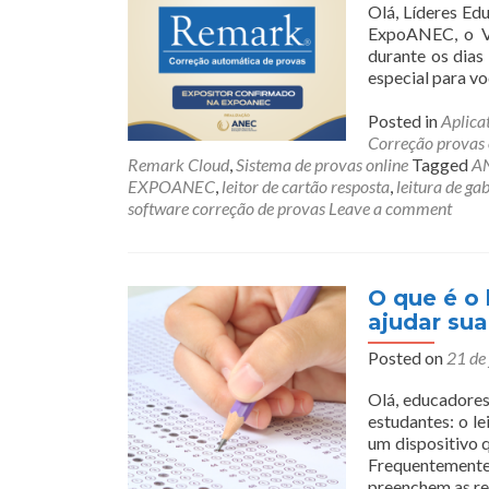
Olá, Líderes Ed
ExpoANEC, o VI
durante os dias
especial para v
Posted in
Aplica
Correção provas 
Remark Cloud
,
Sistema de provas online
Tagged
A
EXPOANEC
,
leitor de cartão resposta
,
leitura de ga
software correção de provas
Leave a comment
O que é o 
ajudar sua
Posted on
21 de
Olá, educadores
estudantes: o le
um dispositivo 
Frequentemente
preenchem as r