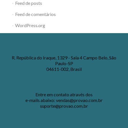
Feed de posts
Feed de comentários
WordPress.org
R. República do Iraque, 1329 - Sala 4 Campo Belo, São
Paulo-SP
04611-002, Brasil
Entre em contato através dos
e-mails abaixo:
vendas@provao.com.br
suporte@provao.com.br