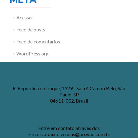
Acessar
Feed de posts
Feed de comentários
WordPress.org
R. República do Iraque, 1329 - Sala 4 Campo Belo, São
Paulo-SP
04611-002, Brasil
Entre em contato através dos
e-mails abaixo:
vendas@provao.com.br