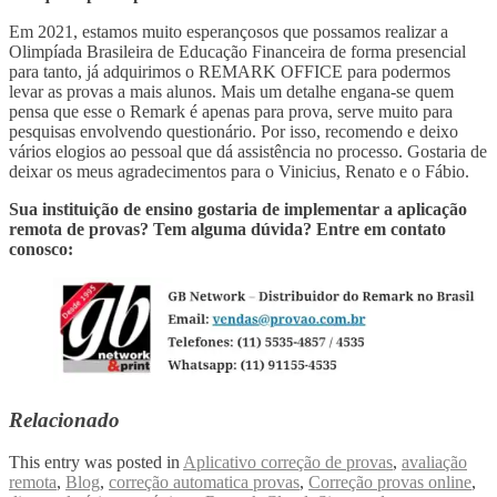
Em 2021, estamos muito esperançosos que possamos realizar a
Olimpíada Brasileira de Educação Financeira de forma presencial
para tanto, já adquirimos o REMARK OFFICE para podermos
levar as provas a mais alunos. Mais um detalhe engana-se quem
pensa que esse o Remark é apenas para prova, serve muito para
pesquisas envolvendo questionário. Por isso, recomendo e deixo
vários elogios ao pessoal que dá assistência no processo. Gostaria de
deixar os meus agradecimentos para o Vinicius, Renato e o Fábio.
Sua instituição de ensino gostaria de implementar a aplicação
remota de provas? Tem alguma dúvida? Entre em contato
conosco:
Relacionado
This entry was posted in
Aplicativo correção de provas
,
avaliação
remota
,
Blog
,
correção automatica provas
,
Correção provas online
,