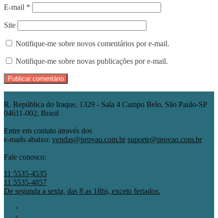
E-mail
*
Site
Notifique-me sobre novos comentários por e-mail.
Notifique-me sobre novas publicações por e-mail.
R. República do Iraque, 1329 - Sala 4 Campo Belo, São Paulo-SP
04611-002, Brasil
Entre em contato através dos
e-mails abaixo:
vendas@provao.com.br
suporte@provao.com.br
Fale conosco:
11 5535-4535
11 5535-4857
De segunda a sexta, das 8 as 18hs, exceto feriados.