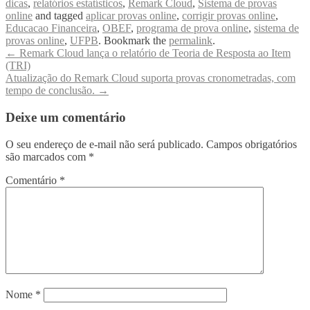
dicas
,
relatórios estatísticos
,
Remark Cloud
,
Sistema de provas
online
and tagged
aplicar provas online
,
corrigir provas online
,
Educacao Financeira
,
OBEF
,
programa de prova online
,
sistema de
provas online
,
UFPB
. Bookmark the
permalink
.
←
Remark Cloud lança o relatório de Teoria de Resposta ao Item
(TRI)
Post navigation
Atualização do Remark Cloud suporta provas cronometradas, com
tempo de conclusão.
→
Deixe um comentário
O seu endereço de e-mail não será publicado.
Campos obrigatórios
são marcados com
*
Comentário
*
Nome
*