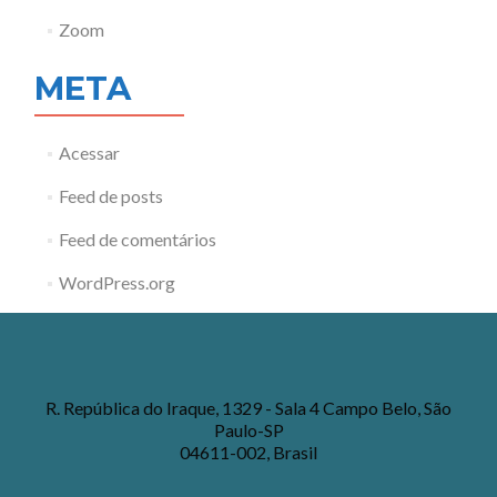
Zoom
META
Acessar
Feed de posts
Feed de comentários
WordPress.org
R. República do Iraque, 1329 - Sala 4 Campo Belo, São
Paulo-SP
04611-002, Brasil