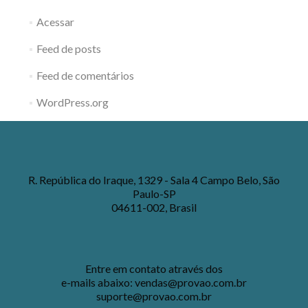
Acessar
Feed de posts
Feed de comentários
WordPress.org
R. República do Iraque, 1329 - Sala 4 Campo Belo, São
Paulo-SP
04611-002, Brasil
Entre em contato através dos
e-mails abaixo:
vendas@provao.com.br
suporte@provao.com.br