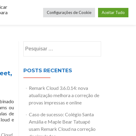
icar
o Online
Novidades
Login
Entre em Contato
para
Configurações de Cookie
Aceitar Tudo
Pesquisar
por:
POSTS RECENTES
eet,
Remark Cloud 3.6.0.14: nova
atualização melhora a correção de
mbinado
provas impressas e online
eams ou
ulas de
Caso de sucesso: Colégio Santa
Cloud e
Amália e Maple Bear Tatuapé
usam Remark Cloud na correção
 Cloud
,