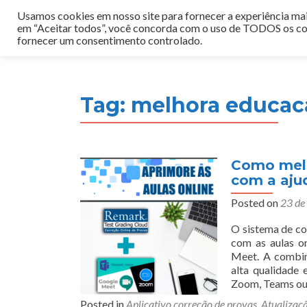
Usamos cookies em nosso site para fornecer a experiência mais
em “Aceitar todos”, você concorda com o uso de TODOS os coo
fornecer um consentimento controlado.
Tag:
melhora educaca
Como melh
com a aju
Posted on
23 de
O sistema de co
com as aulas o
Meet. A combin
alta qualidade
Zoom, Teams o
Posted in
Aplicativo correção de provas
,
Atualizaç