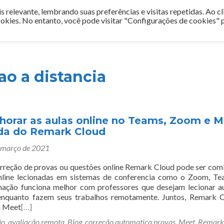
 relevante, lembrando suas preferências e visitas repetidas. Ao cl
Inicio
Blog
Depoimentos
Relatórios
Avaliaçã
kies. No entanto, você pode visitar "Configurações de cookies" 
o a distancia
orar as aulas online no Teams, Zoom e M
da do Remark Cloud
 março de 2021
rreção de provas ou questões online Remark Cloud pode ser co
nline lecionadas em sistemas de conferencia como o Zoom, T
ação funciona melhor com professores que desejam lecionar a
 enquanto fazem seus trabalhos remotamente. Juntos, Remark 
u Meet
[…]
ão
,
avaliação remota
,
Blog
,
correção automatica provas
,
Meet
,
Remark