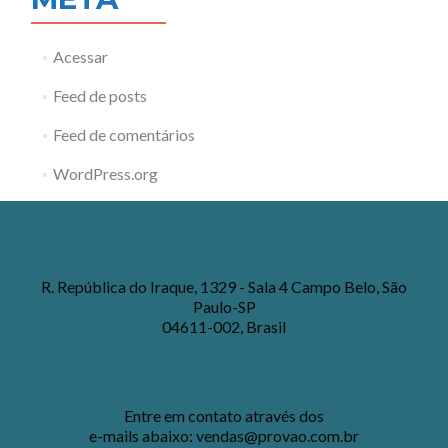
Acessar
Feed de posts
Feed de comentários
WordPress.org
R. República do Iraque, 1329 - Sala 4 Campo Belo, São
Paulo-SP
04611-002, Brasil
Entre em contato através dos
e-mails abaixo:
vendas@provao.com.br