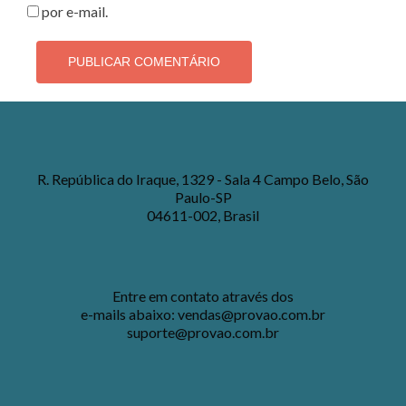
por e-mail.
R. República do Iraque, 1329 - Sala 4 Campo Belo, São
Paulo-SP
04611-002, Brasil
Entre em contato através dos
e-mails abaixo:
vendas@provao.com.br
suporte@provao.com.br