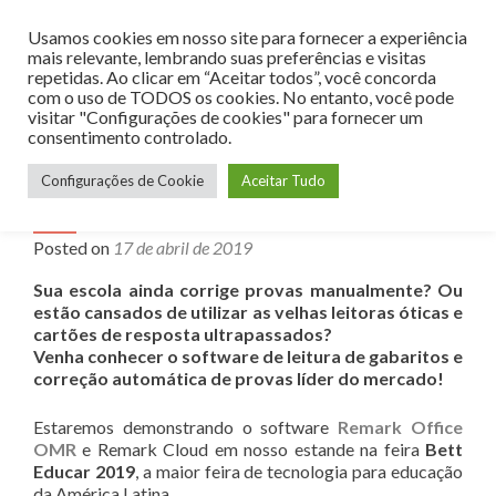
Usamos cookies em nosso site para fornecer a experiência
MENU
mais relevante, lembrando suas preferências e visitas
repetidas. Ao clicar em “Aceitar todos”, você concorda
com o uso de TODOS os cookies. No entanto, você pode
visitar "Configurações de cookies" para fornecer um
consentimento controlado.
Conheça o software de correção de
Configurações de Cookie
Aceitar Tudo
provas na nuvem Remark na Feira
Bett Educar 2019
Posted on
17 de abril de 2019
Sua escola ainda corrige provas manualmente? Ou
estão cansados de utilizar as velhas leitoras óticas e
cartões de resposta ultrapassados?
Venha conhecer o software de leitura de gabaritos e
correção automática de provas líder do mercado!
Estaremos demonstrando o software
Remark Office
OMR
e Remark Cloud em nosso estande na feira
Bett
Educar 2019
, a maior feira de tecnologia para educação
da América Latina.