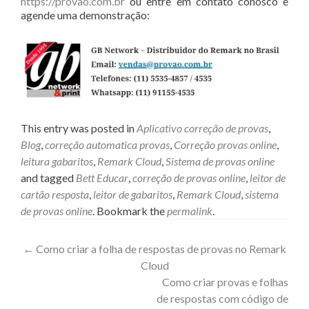
https://provao.com.br
ou entre em contato conosco e
agende uma demonstração:
This entry was posted in
Aplicativo correção de provas
,
Blog
,
correção automatica provas
,
Correção provas online
,
leitura gabaritos
,
Remark Cloud
,
Sistema de provas online
and tagged
Bett Educar
,
correção de provas online
,
leitor de
cartão resposta
,
leitor de gabaritos
,
Remark Cloud
,
sistema
de provas online
. Bookmark the
permalink
.
Post
←
Como criar a folha de respostas de provas no Remark
Cloud
navigation
Como criar provas e folhas
de respostas com código de