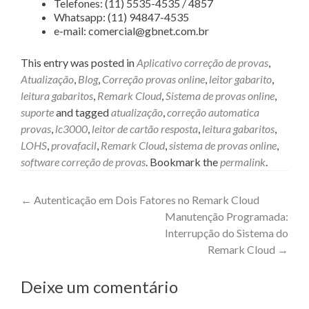
Telefones: (11) 5535-4535 / 4857
Whatsapp: (11) 94847-4535
e-mail: comercial@gbnet.com.br
This entry was posted in
Aplicativo correção de provas
,
Atualização
,
Blog
,
Correção provas online
,
leitor gabarito
,
leitura gabaritos
,
Remark Cloud
,
Sistema de provas online
,
suporte
and tagged
atualização
,
correção automatica
provas
,
lc3000
,
leitor de cartão resposta
,
leitura gabaritos
,
LOHS
,
provafacil
,
Remark Cloud
,
sistema de provas online
,
software correção de provas
. Bookmark the
permalink
.
Post
←
Autenticação em Dois Fatores no Remark Cloud
Manutenção Programada:
navigation
Interrupção do Sistema do
Remark Cloud
→
Deixe um comentário