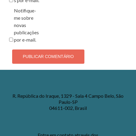
s por e-mail.
Notifique-
me sobre
novas
publicações
por e-mail.
R. República do Iraque, 1329 - Sala 4 Campo Belo, São
Paulo-SP
04611-002, Brasil
Entre em contato através dos