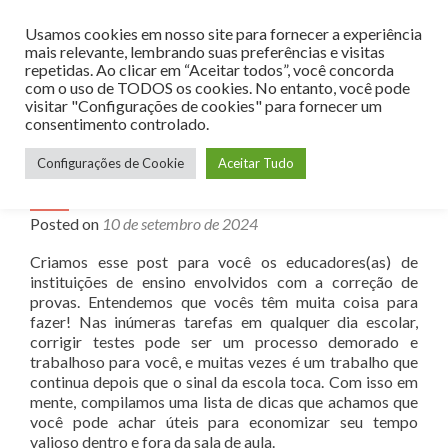
Usamos cookies em nosso site para fornecer a experiência
MENU
mais relevante, lembrando suas preferências e visitas
repetidas. Ao clicar em “Aceitar todos”, você concorda
com o uso de TODOS os cookies. No entanto, você pode
visitar "Configurações de cookies" para fornecer um
consentimento controlado.
4 dicas de correção de provas
Configurações de Cookie
Aceitar Tudo
objetivas para simplificar seu dia a
dia no processo de avaliação.
Posted on
10 de setembro de 2024
Criamos esse post para você os educadores(as) de
instituições de ensino envolvidos com a correção de
provas. Entendemos que vocês têm muita coisa para
fazer! Nas inúmeras tarefas em qualquer dia escolar,
corrigir testes pode ser um processo demorado e
trabalhoso para você, e muitas vezes é um trabalho que
continua depois que o sinal da escola toca. Com isso em
mente, compilamos uma lista de dicas que achamos que
você pode achar úteis para economizar seu tempo
valioso dentro e fora da sala de aula.