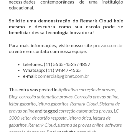
necessidades contemporâneas de uma instituição
educacional.
Solicite uma demonstração do Remark Cloud hoje
mesmo e descubra como sua escola pode se
beneficiar dessa tecnologia inovadora!
Para mais informações, visite nosso site
provao.com.br
ou entre em contato com nossa equipe:
telefones: (11) 5535-4535 / 4857
Whatsapp: (11) 94847-4535
e-mail:
comercial@gbnet.com.br
This entry was posted in
Aplicativo correção de provas
,
Blog
,
correção automatica provas
,
Correção provas online
,
leitor gabarito
,
leitura gabaritos
,
Remark Cloud
,
Sistema de
provas online
and tagged
correção automatica provas
,
LC
3000
,
leitor de cartão resposta
,
leitora ótica
,
leitura de
gabaritos
,
Remark Cloud
,
sistema de provas online
,
software
correção de provas
. Bookmark the
permalink
.